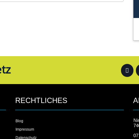
tz
RECHTLICHES
A
Ni
Blog
74
Impressum
07
Datenschutz