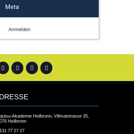
Meta
Anmelden
DRESSE
njutsu-Akademie Heilbronn, Villmatstrasse 35,
076 Heilbronn
131 77 27 27